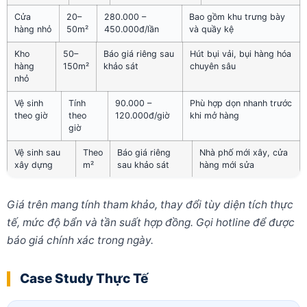
Cửa
20–
280.000 –
Bao gồm khu trưng bày
hàng nhỏ
50m²
450.000đ/lần
và quầy kệ
Kho
50–
Báo giá riêng sau
Hút bụi vải, bụi hàng hóa
hàng
150m²
khảo sát
chuyên sâu
nhỏ
Vệ sinh
Tính
90.000 –
Phù hợp dọn nhanh trước
theo giờ
theo
120.000đ/giờ
khi mở hàng
giờ
Vệ sinh sau
Theo
Báo giá riêng
Nhà phố mới xây, cửa
xây dựng
m²
sau khảo sát
hàng mới sửa
Giá trên mang tính tham khảo, thay đổi tùy diện tích thực
tế, mức độ bẩn và tần suất hợp đồng. Gọi hotline để được
báo giá chính xác trong ngày.
Case Study Thực Tế