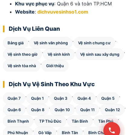
Khu vực phục vụ
: Quận 6 và toàn TP.HCM
Website
:
dichvuvesinhso1.com
Dịch Vụ Liên Quan
·
·
·
Bảng giá
Vệ sinh văn phòng
Vệ sinh chung cư
·
·
·
Vệ sinh theo giờ
Vệ sinh kính
Vệ sinh sau xây dựng
·
Vệ sinh tòa nhà
Giới thiệu
Dịch Vụ Vệ Sinh Theo Khu Vực
·
·
·
·
·
Quận 7
Quận 1
Quận 3
Quận 4
Quận 5
·
·
·
·
·
Quận 6
Quận 8
Quận 10
Quận 11
Quận 12
·
·
·
·
Bình Thạnh
TP Thủ Đức
Tân Bình
Tân Phú
·
·
·
·
Phú Nhuận
Gò Vấp
Bình Tân
Bình Chánh