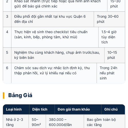
2
Khảo sát nhanh (trực tiếp hoặc qua hình ảnh khách
15–30
gửi) để báo giá chính xác
phút
3
Điều phối đội gần nhất tại khu vực Quận 6
Trong 30–60
đến địa chỉ
phút
4
Thực hiện vệ sinh theo checklist tiêu chuẩn
1.5–4 giờ
(sàn, kính, bếp, phòng tắm, khử mùi)
tùy diện
tích
5
Nghiệm thu cùng khách hàng, chụp ảnh trước/sau,
10–15
ký biên bản
phút
6
Chăm sóc sau dịch vụ: nhắc lịch định kỳ, thu
Trong 24h
thập phản hồi, xử lý khiếu nại nếu có
nếu phát
sinh
Bảng Giá
Loại hình
Diện tích
Đơn giá tham khảo
Ghi chú
Nhà ở 2-3
50–
380.000 –
Bao gồm toàn bộ
tầng
90m²
600.000đ/lần
các tầng